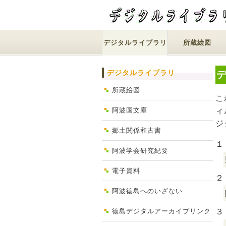
デジタルライブラリ
所蔵絵図
デジタルライブラリ
所蔵絵図
こ
阿波国文庫
ィ
ジ
郷土関係和古書
１
阿波学会研究紀要
電子資料
２
阿波徳島へのいざない
徳島デジタルアーカイブリンク
３