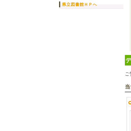
県立図書館ＨＰへ
ご
当